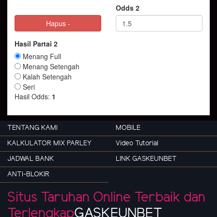
TENTANG KAMI
MOBILE
KALKULATOR MIX PARLEY
Video Tutorial
JADWAL BANK
LINK GASKEUNBET
ANTI-BLOKIR
Situs Taruhan Online Terbaik dan
Terlengkap
GASKEUNBET