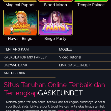
Magical Puppet
Blood Moon
Temple Palace
Hawaii Bingo
Bingo Party
TENTANG KAMI
MOBILE
KALKULATOR MIX PARLEY
Video Tutorial
JADWAL BANK
LINK GASKEUNBET
ANTI-BLOKIR
Situs Taruhan Online Terbaik dan
Terlengkap
GASKEUNBET
Mainkan game taruhan online terbaik dan terlengkap dikelasnya seperti
sportbook, slots, idnlive, esport, togel, live casino, tangkas hingga tembak