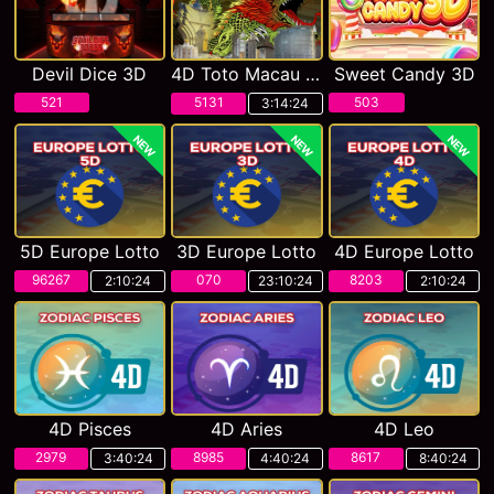
Devil Dice 3D
4D Toto Macau Pools
Sweet Candy 3D
521
5131
503
3:14:23
NEW
NEW
NEW
5D Europe Lotto
3D Europe Lotto
4D Europe Lotto
96267
070
8203
2:10:23
23:10:23
2:10:23
4D Pisces
4D Aries
4D Leo
2979
8985
8617
3:40:23
4:40:23
8:40:23